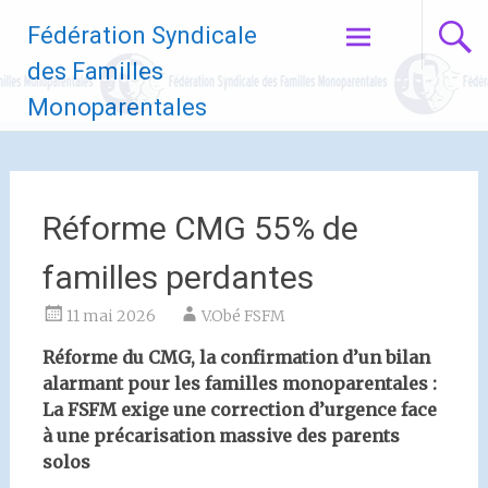
Aller
Fédération Syndicale
au
contenu
des Familles
principal
Monoparentales
Réforme CMG 55% de
familles perdantes
11 mai 2026
V.Obé FSFM
Réforme du CMG, la confirmation d’un bilan
alarmant pour les familles monoparentales :
La FSFM exige une correction d’urgence face
à une précarisation massive des parents
solos