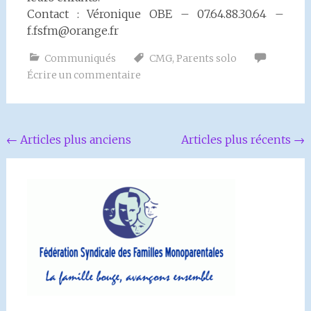
Contact : Véronique OBE – 07.64.88.30.64 –
f.fsfm@orange.fr
Communiqués
CMG
,
Parents solo
Écrire un commentaire
Navigation
←
Articles plus anciens
Articles plus récents
→
au
sein
des
articles