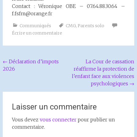
Contact : Véronique OBE – 07.64.88.30.64 –
f.fsfm@orange.fr
Communiqués
CMG
,
Parents solo
Écrire un commentaire
Navigation
←
Déclaration d’impots
La Cour de cassation
2026
réaffirme la protection de
de
l’enfant face aux violences
l'article
psychologiques
→
Laisser un commentaire
Vous devez
vous connecter
pour publier un
commentaire.