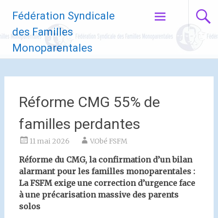
Aller
Fédération Syndicale
au
contenu
des Familles
principal
Monoparentales
Réforme CMG 55% de
familles perdantes
11 mai 2026
V.Obé FSFM
Réforme du CMG, la confirmation d’un bilan
alarmant pour les familles monoparentales :
La FSFM exige une correction d’urgence face
à une précarisation massive des parents
solos