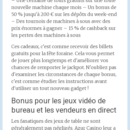
– Une centaine de tours gratuits sur une toute
nouvelle machine chaque mois – Un bonus de
50 % jusqu'à 200 € sur les dépôts du week-end
– Des tournois de machines à sous avec des
prix énormes à gagner – 15 % de cashback sur
les pertes des machines à sous
Ces cadeaux, c'est comme recevoir des billets
gratuits pour la fête foraine. Cela vous permet
de jouer plus longtemps et d'améliorer vos
chances de remporter le jackpot. N'oubliez pas
d'examiner les circonstances de chaque bonus,
c'est comme étudier les instructions avant
d'utiliser un tout nouveau gadget !
Bonus pour les jeux vidéo de
bureau et les vendeurs en direct
Les fanatiques des jeux de table ne sont
généralement pas négligés. Azur Casino leur a