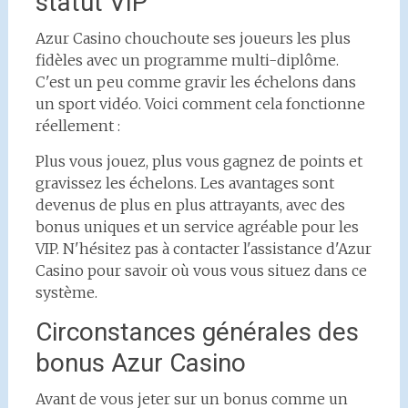
statut VIP
Azur Casino chouchoute ses joueurs les plus
fidèles avec un programme multi-diplôme.
C'est un peu comme gravir les échelons dans
un sport vidéo. Voici comment cela fonctionne
réellement :
Plus vous jouez, plus vous gagnez de points et
gravissez les échelons. Les avantages sont
devenus de plus en plus attrayants, avec des
bonus uniques et un service agréable pour les
VIP. N'hésitez pas à contacter l'assistance d'Azur
Casino pour savoir où vous vous situez dans ce
système.
Circonstances générales des
bonus Azur Casino
Avant de vous jeter sur un bonus comme un