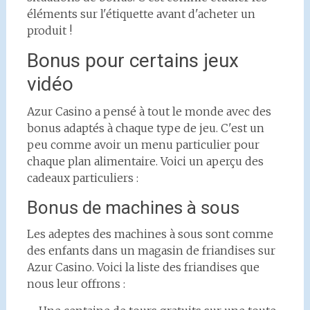
éléments sur l'étiquette avant d'acheter un
produit !
Bonus pour certains jeux
vidéo
Azur Casino a pensé à tout le monde avec des
bonus adaptés à chaque type de jeu. C'est un
peu comme avoir un menu particulier pour
chaque plan alimentaire. Voici un aperçu des
cadeaux particuliers :
Bonus de machines à sous
Les adeptes des machines à sous sont comme
des enfants dans un magasin de friandises sur
Azur Casino. Voici la liste des friandises que
nous leur offrons :