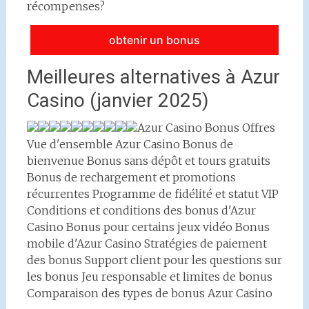
récompenses?
obtenir un bonus
Meilleures alternatives à Azur
Casino (janvier 2025)
Azur Casino Bonus Offres
Vue d'ensemble Azur Casino Bonus de
bienvenue Bonus sans dépôt et tours gratuits
Bonus de rechargement et promotions
récurrentes Programme de fidélité et statut VIP
Conditions et conditions des bonus d'Azur
Casino Bonus pour certains jeux vidéo Bonus
mobile d'Azur Casino Stratégies de paiement
des bonus Support client pour les questions sur
les bonus Jeu responsable et limites de bonus
Comparaison des types de bonus Azur Casino