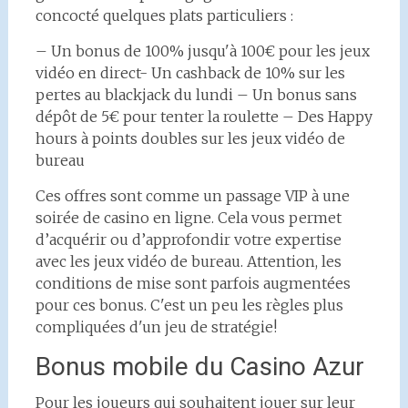
concocté quelques plats particuliers :
– Un bonus de 100% jusqu'à 100€ pour les jeux
vidéo en direct- Un cashback de 10% sur les
pertes au blackjack du lundi – Un bonus sans
dépôt de 5€ pour tenter la roulette – Des Happy
hours à points doubles sur les jeux vidéo de
bureau
Ces offres sont comme un passage VIP à une
soirée de casino en ligne. Cela vous permet
d’acquérir ou d’approfondir votre expertise
avec les jeux vidéo de bureau. Attention, les
conditions de mise sont parfois augmentées
pour ces bonus. C'est un peu les règles plus
compliquées d'un jeu de stratégie!
Bonus mobile du Casino Azur
Pour les joueurs qui souhaitent jouer sur leur