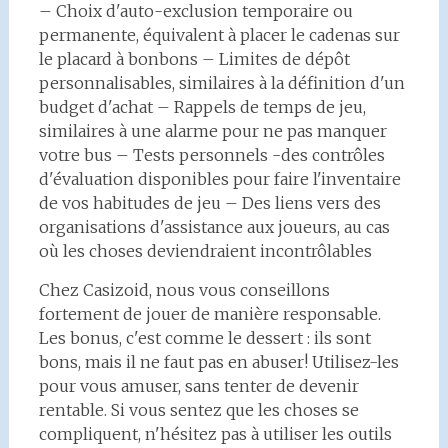
– Choix d'auto-exclusion temporaire ou
permanente, équivalent à placer le cadenas sur
le placard à bonbons – Limites de dépôt
personnalisables, similaires à la définition d'un
budget d'achat – Rappels de temps de jeu,
similaires à une alarme pour ne pas manquer
votre bus – Tests personnels -des contrôles
d'évaluation disponibles pour faire l'inventaire
de vos habitudes de jeu – Des liens vers des
organisations d'assistance aux joueurs, au cas
où les choses deviendraient incontrôlables
Chez Casizoid, nous vous conseillons
fortement de jouer de manière responsable.
Les bonus, c'est comme le dessert : ils sont
bons, mais il ne faut pas en abuser! Utilisez-les
pour vous amuser, sans tenter de devenir
rentable. Si vous sentez que les choses se
compliquent, n'hésitez pas à utiliser les outils