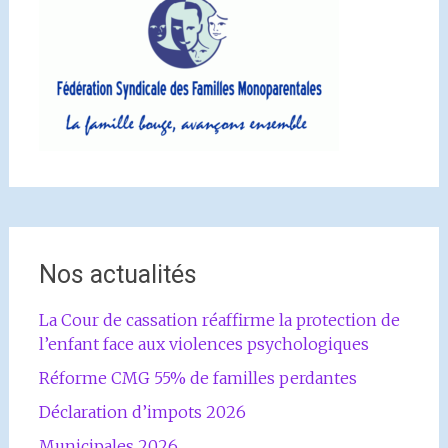
Nos actualités
La Cour de cassation réaffirme la protection de
l’enfant face aux violences psychologiques
Réforme CMG 55% de familles perdantes
Déclaration d’impots 2026
Municipales 2026