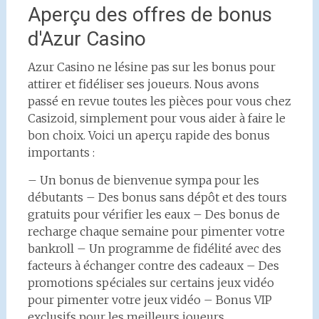
Aperçu des offres de bonus
d'Azur Casino
Azur Casino ne lésine pas sur les bonus pour
attirer et fidéliser ses joueurs. Nous avons
passé en revue toutes les pièces pour vous chez
Casizoid, simplement pour vous aider à faire le
bon choix. Voici un aperçu rapide des bonus
importants :
– Un bonus de bienvenue sympa pour les
débutants – Des bonus sans dépôt et des tours
gratuits pour vérifier les eaux – Des bonus de
recharge chaque semaine pour pimenter votre
bankroll – Un programme de fidélité avec des
facteurs à échanger contre des cadeaux – Des
promotions spéciales sur certains jeux vidéo
pour pimenter votre jeux vidéo – Bonus VIP
exclusifs pour les meilleurs joueurs