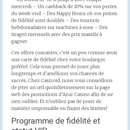
mercredi – Un cashback de 10% sur vos pertes
du week-end – Des Happy Hours où vos points
de fidélité sont doublés – Des tournois
hebdomadaires sur machines à sous – Des
tirages mensuels avec des prix massifs à
gagner
Ces offres courantes, c’est un peu comme avoir
une carte de fidélité chez votre boulanger
préféré. Cela vous permet de jouer plus
longtemps et d'améliorer vos chances de
succès. Chez Casizoid, nous vous conseillons
de jeter un œil quotidiennement sur la page
web des promotions d'Azur Casino afin de ne
rien oublier. Et n’oubliez pas de jouer de
manière responsable en fixant des limites!
Programme de fidélité et