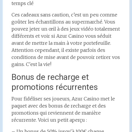
temps clé
Ces cadeaux sans caution, c’est un peu comme
goûter les échantillons au supermarché. Vous
pouvez jeter un œil à des jeux vidéo totalement
différents et voir si Azur Casino vous séduit
avant de mettre la main à votre portefeuille.
Attention cependant, il existe parfois des
conditions de mise avant de pouvoir retirer vos
gains. C'est la vie!
Bonus de recharge et
promotions récurrentes
Pour fidéliser ses joueurs, Azur Casino met le
paquet avec des bonus de recharge et des
promotions qui reviennent de manière
récurrente. Voici un petit aperçu :
– Un bonus de 50% jusqu'à 100€ chaque