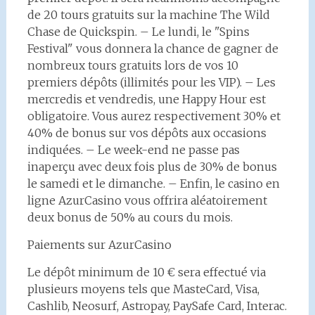
de 20 tours gratuits sur la machine The Wild
Chase de Quickspin. – Le lundi, le "Spins
Festival" vous donnera la chance de gagner de
nombreux tours gratuits lors de vos 10
premiers dépôts (illimités pour les VIP). – Les
mercredis et vendredis, une Happy Hour est
obligatoire. Vous aurez respectivement 30% et
40% de bonus sur vos dépôts aux occasions
indiquées. – Le week-end ne passe pas
inaperçu avec deux fois plus de 30% de bonus
le samedi et le dimanche. – Enfin, le casino en
ligne AzurCasino vous offrira aléatoirement
deux bonus de 50% au cours du mois.
Paiements sur AzurCasino
Le dépôt minimum de 10 € sera effectué via
plusieurs moyens tels que MasteCard, Visa,
Cashlib, Neosurf, Astropay, PaySafe Card, Interac.