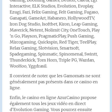
Gaming, Booming Games, Betsoft, Caleta, Egt
Interactive, ELK Studios, Evolution, Evoplay,
Ezugi, Fazi, Felix Gaming, Felt Gaming, Fugaso,
Ganapati, GameArt, Habanero, HollywoodTV,
Iron Dog Studio, Isoftbet, Kiron, Leap Gaming,
Maverick, Netent, Nolimit City, OneTouch, Play
'n Go, Playson, PragmaticPlay, Push Gaming,
Mircogaming, Quickspin, Red Tiger, TeelPlay,
Relax Gaming, Slotvision, Smartsoft,
Spadegaming, Spinmatic, Spinomenal, Swintt,
Thunderkick, Tom Horn, Triple PG, Wazdan,
WooHoo, Yggdrasil.
Il convient de noter que les Gamomats ne sont
généralement pas présents dans ce casino en
ligne.
Enfin, le casino en ligne AzurCasino propose
également tous les jeux vidéo en direct
d'Evolution Gaming. Vous pourrez ensuite