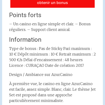
obtenir un bonus
Points forts
– Un casino en ligne simple et clair. – Bonus
réguliers. – Support client amical.
Information
Type de bonus : Pas de Sticky Pari maximum :
10 € Dépôt minimum : 10 € Retrait maximum : 2
500 €/s Délai d'encaissement : 48 heures
Licence : CURAÇAO Date de création 2017
Design / Ambiance sur AzurCasino
À première vue, le casino en ligne AzurCasino
est facile, assez simple. Blanc, clair. Le thème Jet
Set est proposé dans une approche
particulièrement minimaliste.