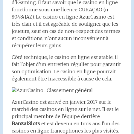
d'iGaming. Il faut savoir que le casino en ligne
fonctionne sous une licence CURAÇAO (n
8048/JAZ). Le casino en ligne AzurCasino est
très clair et il est agréable de souligner que les
joueurs, sauf en cas de non-respect des termes
et conditions, n'ont aucun inconvénient à
récupérer leurs gains.
Côté technique, le casino en ligne est stable, il
fait l'objet d'un entretien régulier pour garantir
son optimisation. Le casino en ligne pourrait
également être inaccessible à cause de cela.
AzurCasino : Classement général
AzurCasino est arrivé en janvier 2017 sur le
marché des casinos en ligne sur le net. Il est le
principal membre de l'équipe derrière
BanzaiSlots
et est devenu en trois ans l'un des
casinos en ligne francophones les plus visités.