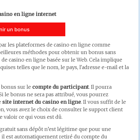
asino en ligne internet
nir un bonus
par les plateformes de casino en ligne comme
 meilleures méthodes pour obtenir un bonus sans
 de casino en ligne basée sur le Web. Cela implique
ises telles que le nom, le pays, l'adresse e-mail et la
e bonus sur le
compte du participant
. Il pourra
Si le bonus ne sera pas attribué, vous pourrez
e
site internet du casino en ligne
. Il vous suffit de le
on, vous avez le choix de consulter le support client
e valoir ce qui vous est dû.
gratuit sans dépôt n’est légitime que pour une
, il est automatiquement retiré du compte du