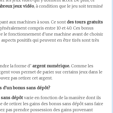
r les jeux vidéo qui y donnent accès. De plus, ce
mbreux
jeux vidéo
, à condition que le jeu soit terminé
ipant aux machines à sous. Ce sont
des tours gratuits
généralement compris entre 10 et 40. Ces bonus
e le fonctionnement d'une machine avant de choisir
 aspects positifs qui peuvent en être tirés sont très
ndre la forme d’
argent numérique.
Comme les
argent vous permet de parier sur certains jeux dans le
vez pas retirer cet argent.
s d’un bonus sans dépôt?
s sans dépôt
varie en fonction de la manière dont ils
le de retirer les gains des bonus sans dépôt sans faire
vez pas prendre possession des gains provenant