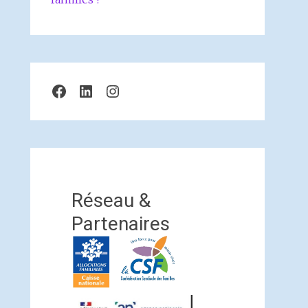
Facebook
LinkedIn
Instagram
Réseau &
Partenaires