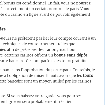
el bonus est conditionnel. En fait, vous ne pourrez
ctué correctement un certain nombre de paris. Vous
pte du casino en ligne avant de pouvoir également
ière
ueurs ne préfèrent pas lier leur compte courant à un
ntes techniques de contournement telles que
es afin de préserver leur anonymat. Pour
re, certains casinos offrent un
bonus sans dépôt
 carte bancaire. Ce sont parfois des tours gratuits.
ipant sans l'approbation du participant. Toutefois, le
 à l’obligation de miser. Il faut savoir que les
tours
arte bancaire sont un moyen utilisé par les casinos
pte. Si vous baissez votre garde, vous pourrez
n ligne en sera probablement très fier.