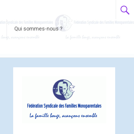
Qui sommes-nous ?