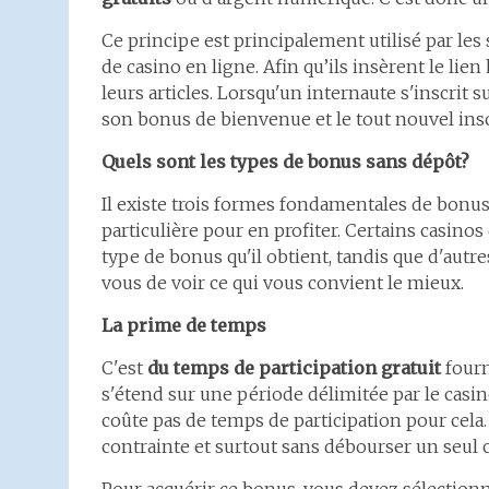
Ce principe est principalement utilisé par les 
de casino en ligne. Afin qu’ils insèrent le li
leurs articles. Lorsqu'un internaute s'inscrit su
son bonus de bienvenue et le tout nouvel ins
Quels sont les types de bonus sans dépôt?
Il existe trois formes fondamentales de bonu
particulière pour en profiter. Certains casinos
type de bonus qu'il obtient, tandis que d'autre
vous de voir ce qui vous convient le mieux.
La prime de temps
C'est
du temps de participation gratuit
fourn
s'étend sur une période délimitée par le casin
coûte pas de temps de participation pour cel
contrainte et surtout sans débourser un seul 