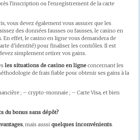
s l'inscription ou l'enregistrement de la carte
ris, vous devez également vous assurer que les
sissez des données fausses ou fausses, le casino en
s. En effet, le casino en ligne vous demandera de
te d'identité) pour finaliser les contrôles. Il est
devez simplement retirer vos gains.
tes
les situations de casino en ligne
concernant les
méthodologie de frais fiable pour obtenir ses gains à la
ancière ; – crypto-monnaie ; – Carte Visa, et bien
ts du bonus sans dépôt?
avantages
, mais aussi
quelques inconvénients
.