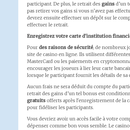
participant. De plus, le retrait des
gains
d’un t
pas retirer vos gains si vous n’avez pas effe
devrez ensuite effectuer un dépôt sur le com
effectuer le retrait.
Enregistrez votre carte d'institution financ
Pour
des raisons de sécurité
, de nombreux jo
site de casino en ligne. Ils utilisent différe
MasterCard ou les paiements en cryptomonnai
encourager les joueurs à lier leur carte bancai
lorsque le participant fournit les détails de sa
Aucun frais ne sera déduit du compte du partic
retrait des gains d’un tel bonus est conditionné
gratuits
offerts après l'enregistrement de la c
pour fidéliser les participants.
Vous devriez avoir un accès facile à votre com
dépenser comme bon vous semble. Le casino e