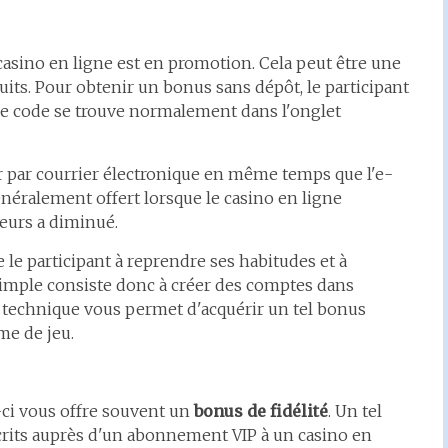
 casino en ligne est en promotion. Cela peut être une
tuits. Pour obtenir un bonus sans dépôt, le participant
 Ce code se trouve normalement dans l'onglet
er par courrier électronique en même temps que l'e-
néralement offert lorsque le casino en ligne
eurs a diminué.
 le participant à reprendre ses habitudes et à
imple consiste donc à créer des comptes dans
e technique vous permet d'acquérir un tel bonus
me de jeu.
-ci vous offre souvent un
bonus de fidélité
. Un tel
crits auprès d'un abonnement VIP à un casino en