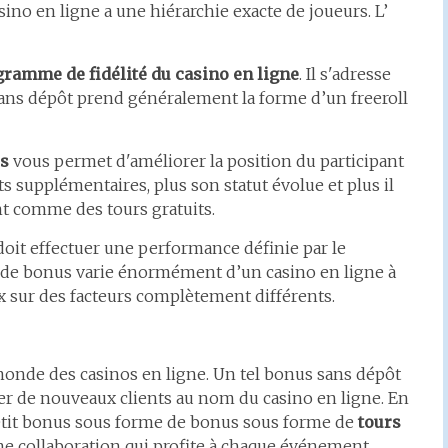
asino en ligne a une hiérarchie exacte de joueurs. L’
ramme de fidélité du casino en ligne
. Il s'adresse
sans dépôt prend généralement la forme d’un freeroll
s
vous permet d'améliorer la position du participant
ts supplémentaires, plus son statut évolue et plus il
t comme des tours gratuits.
 doit effectuer une performance définie par le
pe de bonus varie énormément d’un casino en ligne à
eux sur des facteurs complètement différents.
monde des casinos en ligne. Un tel bonus sans dépôt
ter de nouveaux clients au nom du casino en ligne. En
petit bonus sous forme de bonus sous forme de
tours
e collaboration qui profite à chaque événement.